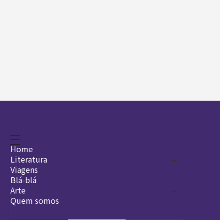
Home
Literatura
Viagens
Legado
Blá-blá
Arte
Quem somos
O que é arte
DesignSocial
InternetArt