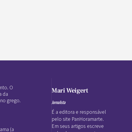
nto. O
Mari Weigert
a da
 no grego.
Jornalista
É a editora e responsável
pelo site PanHoramarte.
Em seus artigos escreve
rama (a