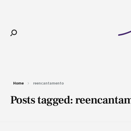
Pan-Horamarte - Porque vida é arte. Porque viajamos nessa poética
Porque vida é arte! Porque viajamos nessa poética
Home
reencantamento
Posts tagged: reencanta