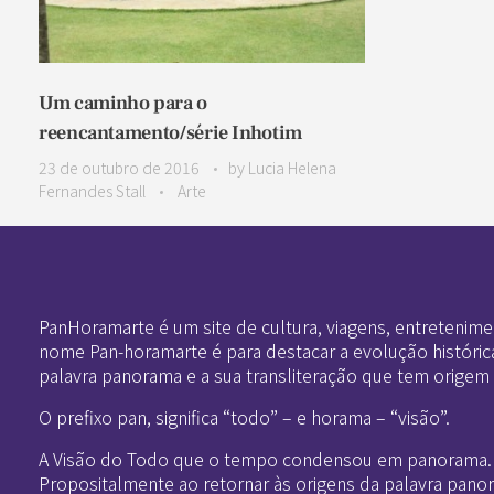
Um caminho para o
reencantamento/série Inhotim
23 de outubro de 2016
by
Lucia Helena
Fernandes Stall
Arte
Pan-Horamarte - Porque vida é arte. Porque viajamos nessa poética
Porque vida é arte! Porque viajamos nessa poética
PanHoramarte é um site de cultura, viagens, entretenime
nome Pan-horamarte é para destacar a evolução históric
palavra panorama e a sua transliteração que tem origem
O prefixo pan, significa “todo” – e horama – “visão”.
A Visão do Todo que o tempo condensou em panorama.
Propositalmente ao retornar às origens da palavra pano