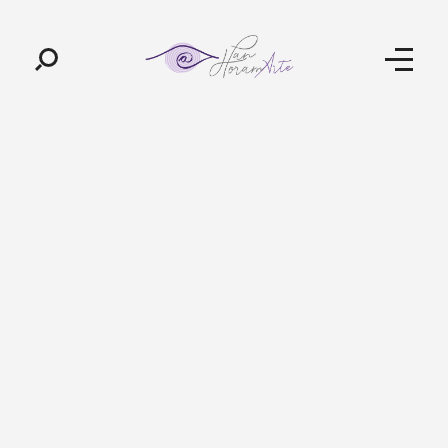
Pan-Horamarte - Porque vida é arte. Porque viajamos nessa poética
Porque vida é arte! Porque viajamos nessa poética