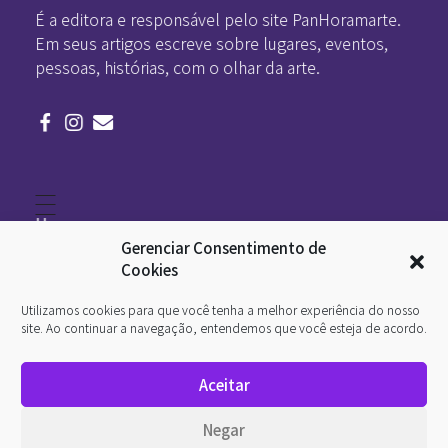
É a editora e responsável pelo site PanHoramarte.
Em seus artigos escreve sobre lugares, eventos,
pessoas, histórias, com o olhar da arte.
Home
Literatura
Gerenciar Consentimento de
Viagens
Legado
Cookies
Blá-blá
Arte
Utilizamos cookies para que você tenha a melhor experiência do nosso
Quem somos
O que é arte
site. Ao continuar a navegação, entendemos que você esteja de acordo.
DesignSocial
InternetArt
Aceitar
Política de Privacidade
© 2026 Pan-Horamarte - Porque vida é arte. Porque
Negar
viajamos nessa poética. Todos os direitos reservados