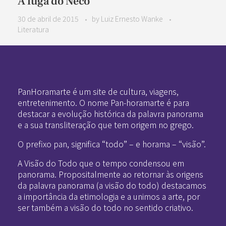
A fuga do Neco
30 de abril de 2015
by
Luiz Ernesto Wanke
Literatura
Pan-Horamarte - Porque vida é arte. Porque viajamos nessa poética
Porque vida é arte! Porque viajamos nessa poética
PanHoramarte é um site de cultura, viagens,
entretenimento. O nome Pan-horamarte é para
destacar a evolução histórica da palavra panorama
e a sua transliteração que tem origem no grego.
O prefixo pan, significa “todo” – e horama – “visão”.
A Visão do Todo que o tempo condensou em
panorama. Propositalmente ao retornar às origens
da palavra panorama (a visão do todo) destacamos
a importância da etimologia e a unimos a arte, por
ser também a visão do todo no sentido criativo.