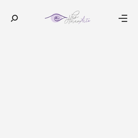
Pan-Horamarte - Porque vida é arte. Porque viajamos nessa poética
Porque vida é arte! Porque viajamos nessa poética