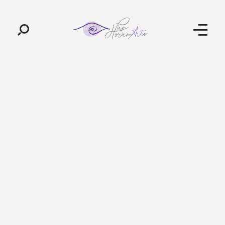
Pan-Horamarte - Porque vida é arte. Porque viajamos nessa poética
Porque vida é arte! Porque viajamos nessa poética