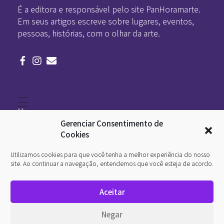
É a editora e responsável pelo site PanHoramarte.
Em seus artigos escreve sobre lugares, eventos,
pessoas, histórias, com o olhar da arte.
Home
Literatura
Gerenciar Consentimento de
Viagens
Legado
Cookies
Blá-blá
Arte
Utilizamos cookies para que você tenha a melhor experiência do nosso
Quem somos
O que é arte
site. Ao continuar a navegação, entendemos que você esteja de acordo.
DesignSocial
InternetArt
Aceitar
Política de Privacidade
© 2026 Pan-Horamarte - Porque vida é arte. Porque
Negar
viajamos nessa poética. Todos os direitos reservados