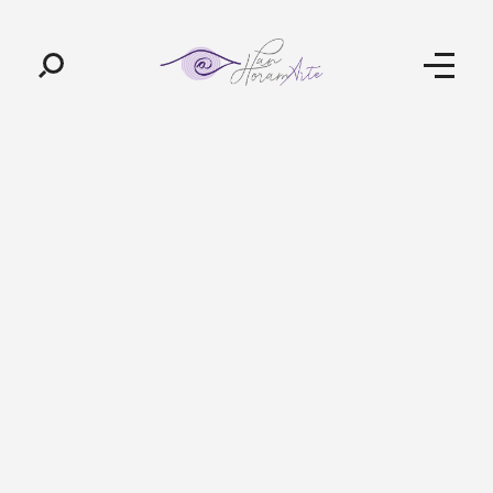
Pan-Horamarte - Porque vida é arte. Porque viajamos nessa poética
Porque vida é arte! Porque viajamos nessa poética