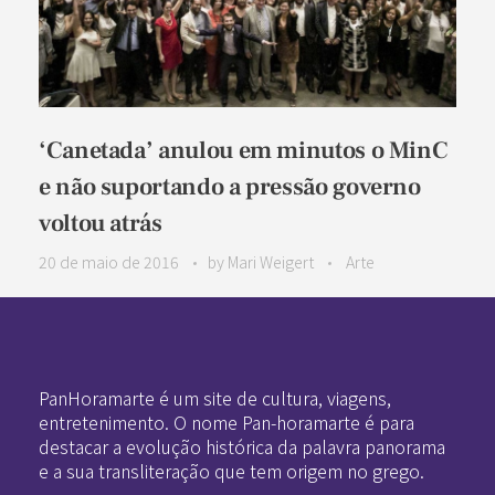
‘Canetada’ anulou em minutos o MinC
e não suportando a pressão governo
voltou atrás
20 de maio de 2016
by
Mari Weigert
Arte
Pan-Horamarte - Porque vida é arte. Porque viajamos nessa poética
Porque vida é arte! Porque viajamos nessa poética
PanHoramarte é um site de cultura, viagens,
entretenimento. O nome Pan-horamarte é para
destacar a evolução histórica da palavra panorama
e a sua transliteração que tem origem no grego.