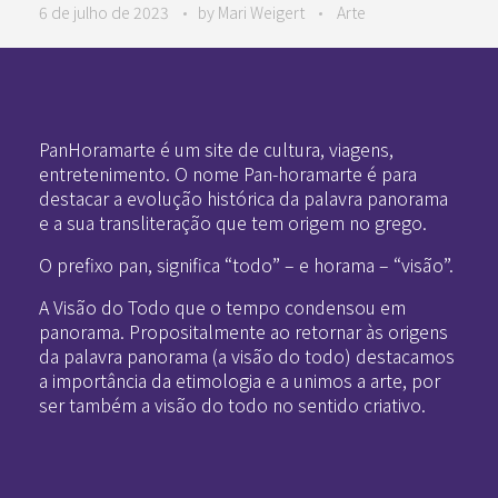
6 de julho de 2023
by
Mari Weigert
Arte
Pan-Horamarte - Porque vida é arte. Porque viajamos nessa poética
Porque vida é arte! Porque viajamos nessa poética
PanHoramarte é um site de cultura, viagens,
entretenimento. O nome Pan-horamarte é para
destacar a evolução histórica da palavra panorama
e a sua transliteração que tem origem no grego.
O prefixo pan, significa “todo” – e horama – “visão”.
A Visão do Todo que o tempo condensou em
panorama. Propositalmente ao retornar às origens
da palavra panorama (a visão do todo) destacamos
a importância da etimologia e a unimos a arte, por
ser também a visão do todo no sentido criativo.