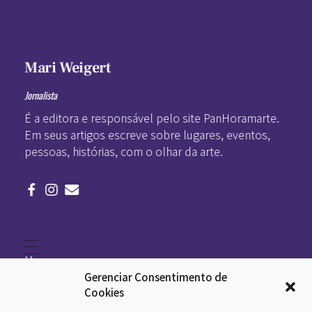
Mari Weigert
Jornalista
É a editora e responsável pelo site PanHoramarte.
Em seus artigos escreve sobre lugares, eventos,
pessoas, histórias, com o olhar da arte.
Home
Literatura
Gerenciar Consentimento de
Viagens
Legado
Cookies
Blá-blá