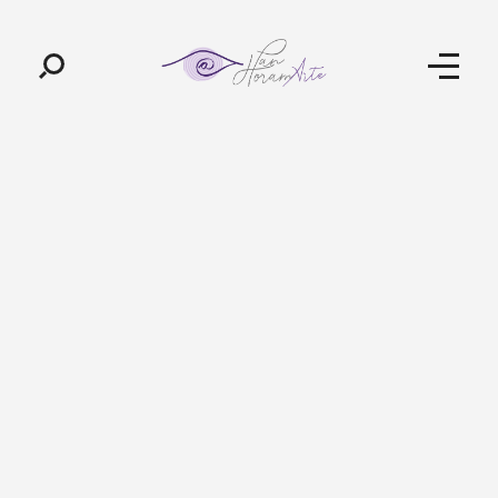
Pan-Horamarte - Porque vida é arte. Porque viajamos nessa poética
Porque vida é arte! Porque viajamos nessa poética