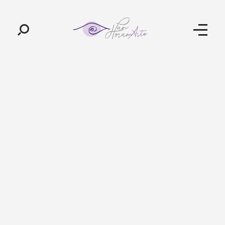
Pan-Horamarte - Porque vida é arte. Porque viajamos nessa poética
Porque vida é arte! Porque viajamos nessa poética