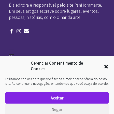
É a editora e responsável pelo site PanHoramarte.
Em seus artigos escreve sobre lugares, eventos,
pessoas, histórias, com o olhar da arte.
Home
Literatura
Gerenciar Consentimento de
Viagens
Legado
Cookies
Blá-blá
Arte
Utilizamos cookies para que você tenha a melhor experiência do nosso
Quem somos
O que é arte
site. Ao continuar a navegação, entendemos que você esteja de acordo.
DesignSocial
InternetArt
Aceitar
Política de Privacidade
© 2026 Pan-Horamarte - Porque vida é arte. Porque
Negar
viajamos nessa poética. Todos os direitos reservados