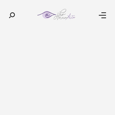
Pan-Horamarte - Porque vida é arte. Porque viajamos nessa poética
Porque vida é arte! Porque viajamos nessa poética