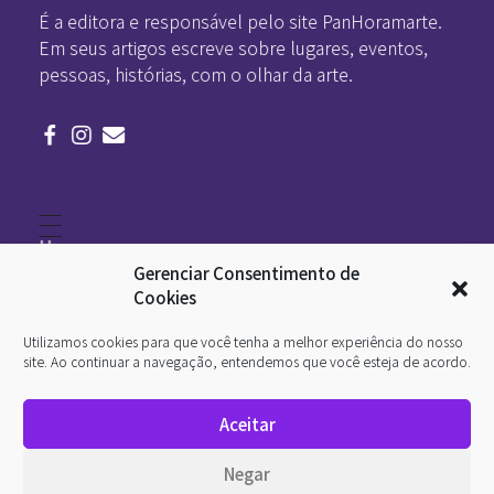
É a editora e responsável pelo site PanHoramarte.
Em seus artigos escreve sobre lugares, eventos,
pessoas, histórias, com o olhar da arte.
Home
Literatura
Gerenciar Consentimento de
Viagens
Legado
Cookies
Blá-blá
Arte
Utilizamos cookies para que você tenha a melhor experiência do nosso
Quem somos
O que é arte
site. Ao continuar a navegação, entendemos que você esteja de acordo.
DesignSocial
InternetArt
Aceitar
Política de Privacidade
© 2026 Pan-Horamarte - Porque vida é arte. Porque
Negar
viajamos nessa poética. Todos os direitos reservados