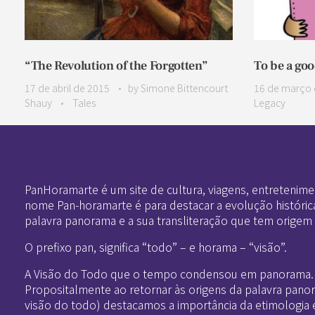
“The Revolution of the Forgotten”
To be a go
17 de abril de 2015
by
Simone Bittencourt
16 de março 
Shauy
Tales
Legacy
Pan-Horamarte - Porque vida é arte. Porque viajamos nessa poética
Porque vida é arte! Porque viajamos nessa poética
PanHoramarte é um site de cultura, viagens, entretenime
nome Pan-horamarte é para destacar a evolução históric
palavra panorama e a sua transliteração que tem origem
O prefixo pan, significa “todo” – e horama – “visão”.
A Visão do Todo que o tempo condensou em panorama.
Propositalmente ao retornar às origens da palavra pano
visão do todo) destacamos a importância da etimologia 