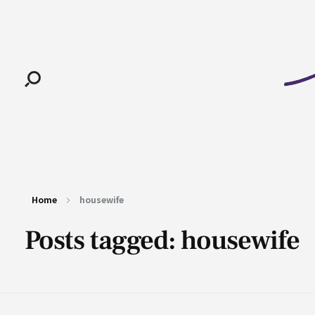
Pan-Horamarte - Porque vida é arte. Porque viajamos nessa poética
Porque vida é arte! Porque viajamos nessa poética
Home
housewife
Posts tagged: housewife