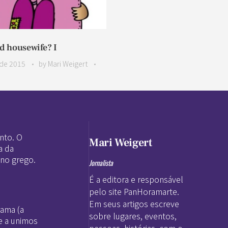
od housewife? I
de 2015
by
Mari Weigert
nto. O
Mari Weigert
a da
 no grego.
Jornalista
É a editora e responsável
pelo site PanHoramarte.
Em seus artigos escreve
rama (a
sobre lugares, eventos,
e a unimos
pessoas, histórias, com o