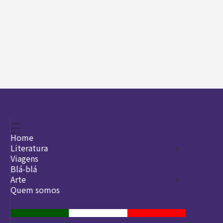
Home
Literatura
Viagens
Legado
Blá-blá
Arte
Quem somos
O que é arte
DesignSocial
InternetArt