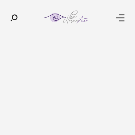
Pan-Horamarte - Porque vida é arte. Porque viajamos nessa poética
Porque vida é arte! Porque viajamos nessa poética