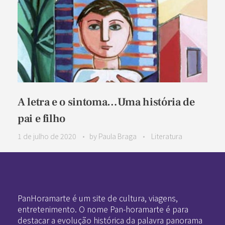
A letra e o sintoma…Uma história de
pai e filho
1 de julho de 2020
by
Paula Braga
Literatura
Pan-Horamarte - Porque vida é arte. Porque viajamos nessa poética
Porque vida é arte! Porque viajamos nessa poética
PanHoramarte é um site de cultura, viagens,
entretenimento. O nome Pan-horamarte é para
destacar a evolução histórica da palavra panorama