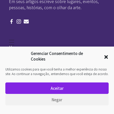
Em seus artigos escreve sobre lugares, eventos,
pessoas, histórias, com o olhar da arte.
Home
Literatura
Gerenciar Consentimento de
Viagens
Legado
Cookies
Blá-blá
Arte
Utilizamos cookies para que você tenha a melhor experiência do nosso
Quem somos
O que é arte
site. Ao continuar a navegação, entendemos que você esteja de acordo.
DesignSocial
InternetArt
Aceitar
Política de Privacidade
© 2026 Pan-Horamarte - Porque vida é arte. Porque
Negar
viajamos nessa poética. Todos os direitos reservados