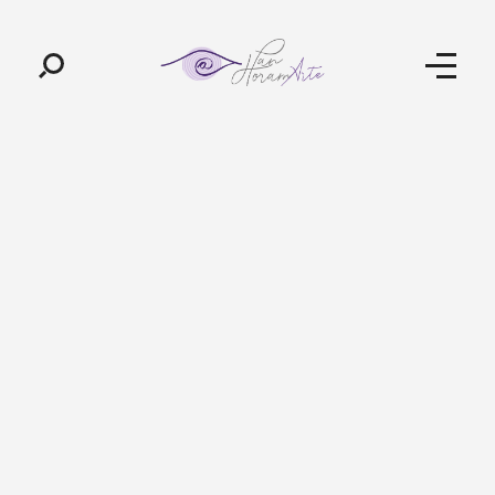
Pan-Horamarte - Porque vida é arte. Porque viajamos nessa poética
Porque vida é arte! Porque viajamos nessa poética