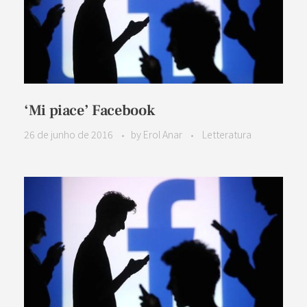
‘Mi piace’ Facebook
26 de junho de 2016
by
Erol Anar
Letteratura