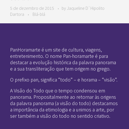
5 de dezembro de 2015
by
Jaqueline D`Hipolito
Dartora
Blá-blá
Pan-Horamarte - Porque vida é arte. Porque viajamos nessa poética
Porque vida é arte! Porque viajamos nessa poética
PanHoramarte é um site de cultura, viagens,
entretenimento. O nome Pan-horamarte é para
destacar a evolução histórica da palavra panorama
e a sua transliteração que tem origem no grego.
O prefixo pan, significa “todo” – e horama – “visão”.
A Visão do Todo que o tempo condensou em
panorama. Propositalmente ao retornar às origens
da palavra panorama (a visão do todo) destacamos
a importância da etimologia e a unimos a arte, por
ser também a visão do todo no sentido criativo.