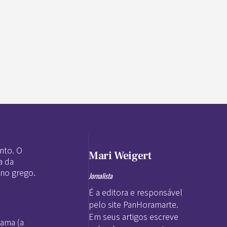
nto. O
Mari Weigert
a da
 no grego.
Jornalista
É a editora e responsável
pelo site PanHoramarte.
Em seus artigos escreve
rama (a