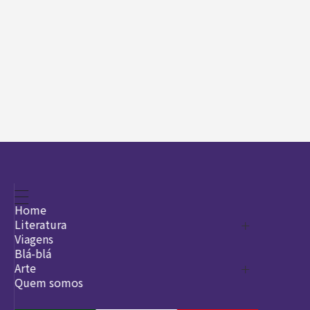
Home
Literatura
Viagens
Legado
Blá-blá
Arte
Quem somos
O que é arte
DesignSocial
InternetArt