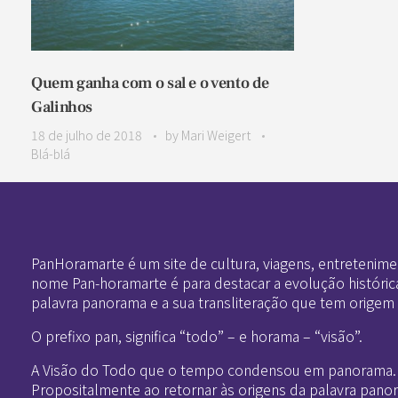
Quem ganha com o sal e o vento de
Galinhos
18 de julho de 2018
by
Mari Weigert
Blá-blá
Pan-Horamarte - Porque vida é arte. Porque viajamos nessa poética
Porque vida é arte! Porque viajamos nessa poética
PanHoramarte é um site de cultura, viagens, entretenime
nome Pan-horamarte é para destacar a evolução históric
palavra panorama e a sua transliteração que tem origem
O prefixo pan, significa “todo” – e horama – “visão”.
A Visão do Todo que o tempo condensou em panorama.
Propositalmente ao retornar às origens da palavra pano