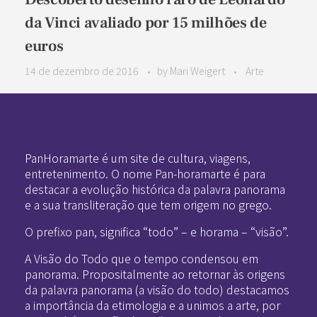
da Vinci avaliado por 15 milhões de
euros
14 de dezembro de 2016
by
Mari Weigert
Arte
Pan-Horamarte - Porque vida é arte. Porque viajamos nessa poética
Porque vida é arte! Porque viajamos nessa poética
PanHoramarte é um site de cultura, viagens,
entretenimento. O nome Pan-horamarte é para
destacar a evolução histórica da palavra panorama
e a sua transliteração que tem origem no grego.
O prefixo pan, significa “todo” – e horama – “visão”.
A Visão do Todo que o tempo condensou em
panorama. Propositalmente ao retornar às origens
da palavra panorama (a visão do todo) destacamos
a importância da etimologia e a unimos a arte, por