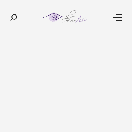
Pan-Horamarte - Porque vida é arte. Porque viajamos nessa poética
Porque vida é arte! Porque viajamos nessa poética