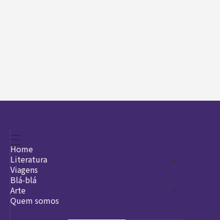
Home
Literatura
Viagens
Legado
Blá-blá
Arte
Quem somos
O que é arte
DesignSocial
InternetArt