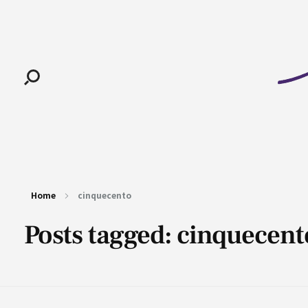
Pan-Horamarte - Porque vida é arte. Porque viajamos nessa poética
Porque vida é arte! Porque viajamos nessa poética
Home
cinquecento
Posts tagged: cinquecent