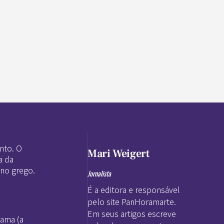
nto. O
Mari Weigert
a da
 no grego.
Jornalista
É a editora e responsável
pelo site PanHoramarte.
Em seus artigos escreve
rama (a