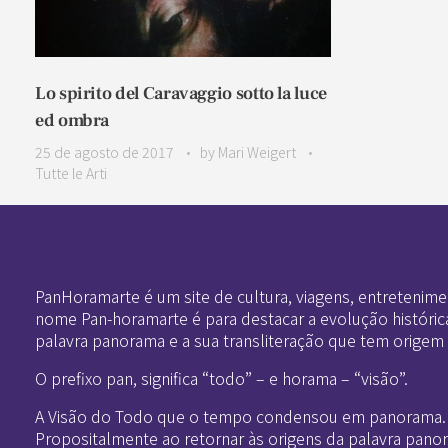
Lo spirito del Caravaggio sotto la luce
ed ombra
25 de agosto de 2017
by
Mari Weigert
Tutte le Arti
Pan-Horamarte - Porque vida é arte. Porque viajamos nessa poética
Porque vida é arte! Porque viajamos nessa poética
PanHoramarte é um site de cultura, viagens, entretenime
nome Pan-horamarte é para destacar a evolução históric
palavra panorama e a sua transliteração que tem origem
O prefixo pan, significa “todo” – e horama – “visão”.
A Visão do Todo que o tempo condensou em panorama.
Propositalmente ao retornar às origens da palavra pano