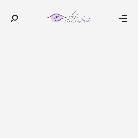
Pan-Horamarte - Porque vida é arte. Porque viajamos nessa poética
Porque vida é arte! Porque viajamos nessa poética