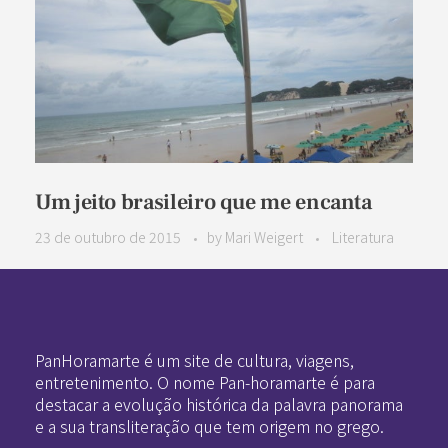
Um jeito brasileiro que me encanta
23 de outubro de 2015
by
Mari Weigert
Literatura
Pan-Horamarte - Porque vida é arte. Porque viajamos nessa poética
Porque vida é arte! Porque viajamos nessa poética
PanHoramarte é um site de cultura, viagens,
entretenimento. O nome Pan-horamarte é para
destacar a evolução histórica da palavra panorama
e a sua transliteração que tem origem no grego.