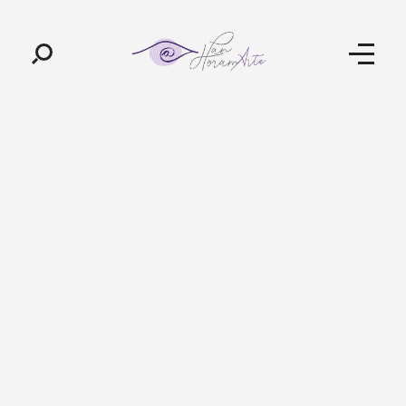
Pan-Horamarte - Porque vida é arte. Porque viajamos nessa poética
Porque vida é arte! Porque viajamos nessa poética