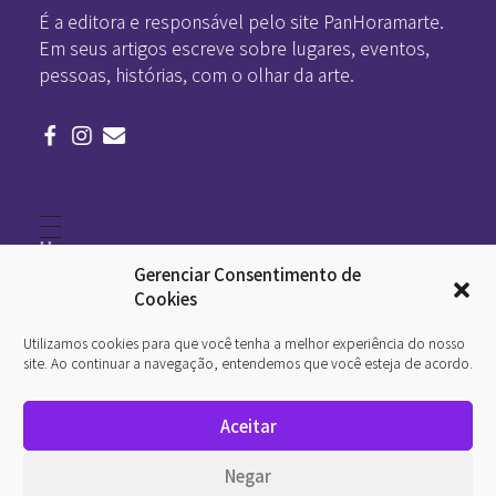
É a editora e responsável pelo site PanHoramarte.
Em seus artigos escreve sobre lugares, eventos,
pessoas, histórias, com o olhar da arte.
Home
Literatura
Gerenciar Consentimento de
Viagens
Legado
Cookies
Blá-blá
Arte
Utilizamos cookies para que você tenha a melhor experiência do nosso
Quem somos
O que é arte
site. Ao continuar a navegação, entendemos que você esteja de acordo.
DesignSocial
InternetArt
Aceitar
Política de Privacidade
© 2026 Pan-Horamarte - Porque vida é arte. Porque
Negar
viajamos nessa poética. Todos os direitos reservados