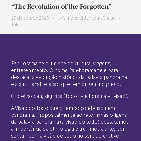
“The Revolution of the Forgotten”
17 de abril de 2015
by
Simone Bittencourt Shauy
Tales
Pan-Horamarte - Porque vida é arte. Porque viajamos nessa poética
Porque vida é arte! Porque viajamos nessa poética
PanHoramarte é um site de cultura, viagens,
entretenimento. O nome Pan-horamarte é para
destacar a evolução histórica da palavra panorama
e a sua transliteração que tem origem no grego.
O prefixo pan, significa “todo” – e horama – “visão”.
A Visão do Todo que o tempo condensou em
panorama. Propositalmente ao retornar às origens
da palavra panorama (a visão do todo) destacamos
a importância da etimologia e a unimos a arte, por
ser também a visão do todo no sentido criativo.