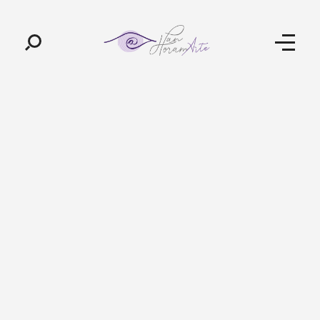
Pan-Horamarte - Porque vida é arte. Porque viajamos nessa poética
Porque vida é arte! Porque viajamos nessa poética