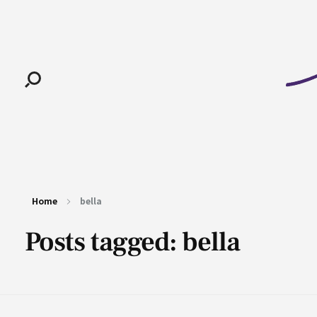
Pan-Horamarte - Porque vida é arte. Porque viajamos nessa poética
Porque vida é arte! Porque viajamos nessa poética
Home
bella
Posts tagged: bella