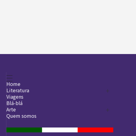
Home
Literatura
Viagens
Legado
Blá-blá
Arte
Quem somos
O que é arte
DesignSocial
InternetArt