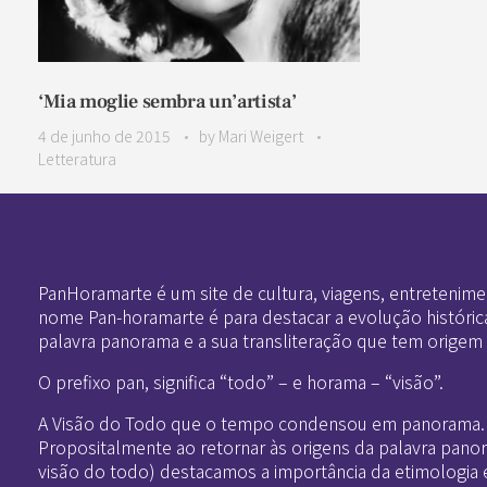
‘Mia moglie sembra un’artista’
4 de junho de 2015
by
Mari Weigert
Letteratura
Pan-Horamarte - Porque vida é arte. Porque viajamos nessa poética
Porque vida é arte! Porque viajamos nessa poética
PanHoramarte é um site de cultura, viagens, entretenime
nome Pan-horamarte é para destacar a evolução históric
palavra panorama e a sua transliteração que tem origem
O prefixo pan, significa “todo” – e horama – “visão”.
A Visão do Todo que o tempo condensou em panorama.
Propositalmente ao retornar às origens da palavra pano
visão do todo) destacamos a importância da etimologia 