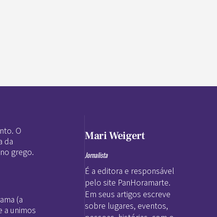
nto. O
Mari Weigert
a da
 no grego.
Jornalista
É a editora e responsável
pelo site PanHoramarte.
Em seus artigos escreve
rama (a
sobre lugares, eventos,
e a unimos
pessoas, histórias, com o