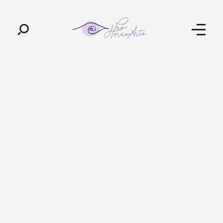
Pan-Horamarte - Porque vida é arte. Porque viajamos nessa poética
Porque vida é arte! Porque viajamos nessa poética