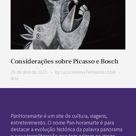
Considerações sobre Picasso e Bosch
15 de abril de 2015
by
Lucia Helena Fernandes Stall
Arte
Pan-Horamarte - Porque vida é arte. Porque viajamos nessa poética
Porque vida é arte! Porque viajamos nessa poética
PanHoramarte é um site de cultura, viagens,
entretenimento. O nome Pan-horamarte é para
destacar a evolução histórica da palavra panorama
e a sua transliteração que tem origem no grego.