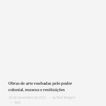
Obras de arte roubadas pelo poder
colonial, museus e restituições
18 de novembro de 2021
by
Mari Weigert
Arte