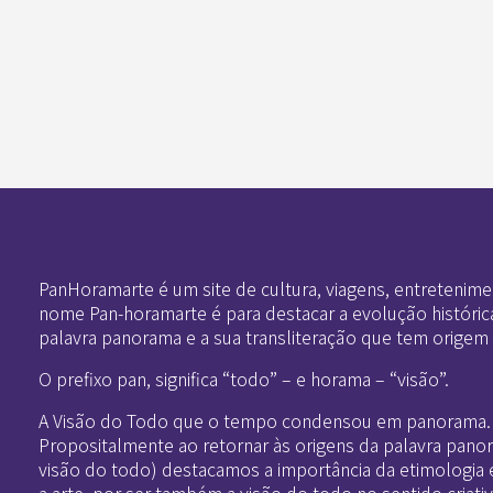
Pan-Horamarte - Porque vida é arte. Porque viajamos nessa poética
Porque vida é arte! Porque viajamos nessa poética
PanHoramarte é um site de cultura, viagens, entretenime
nome Pan-horamarte é para destacar a evolução históric
palavra panorama e a sua transliteração que tem origem
O prefixo pan, significa “todo” – e horama – “visão”.
A Visão do Todo que o tempo condensou em panorama.
Propositalmente ao retornar às origens da palavra pano
visão do todo) destacamos a importância da etimologia 