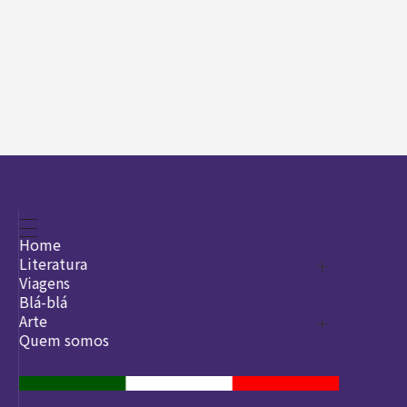
Home
Literatura
Viagens
Legado
Blá-blá
Arte
Quem somos
O que é arte
DesignSocial
InternetArt