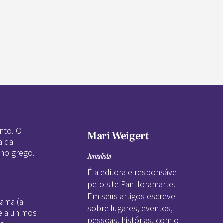
nto. O
Mari Weigert
a da
 no grego.
Jornalista
É a editora e responsável
pelo site PanHoramarte.
Em seus artigos escreve
rama (a
sobre lugares, eventos,
e a unimos
pessoas, histórias, com o