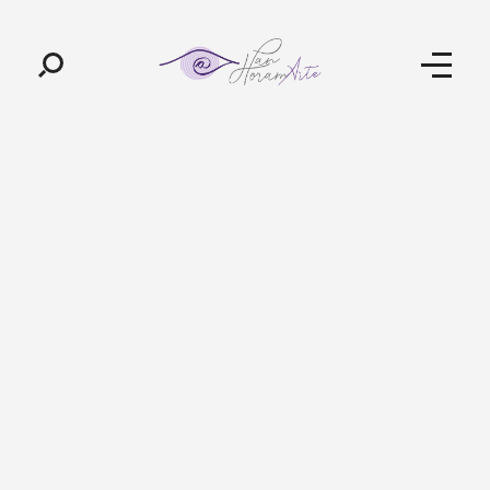
Pan-Horamarte - Porque vida é arte. Porque viajamos nessa poética
Porque vida é arte! Porque viajamos nessa poética