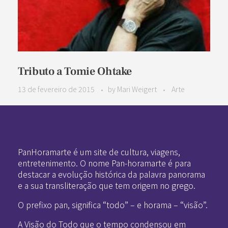
Tributo a Tomie Ohtake
13 de fevereiro de 2015
by
Mari Weigert
Arte
Pan-Horamarte - Porque vida é arte. Porque viajamos nessa poética
Porque vida é arte! Porque viajamos nessa poética
PanHoramarte é um site de cultura, viagens,
entretenimento. O nome Pan-horamarte é para
destacar a evolução histórica da palavra panorama
e a sua transliteração que tem origem no grego.
O prefixo pan, significa “todo” – e horama – “visão”.
A Visão do Todo que o tempo condensou em