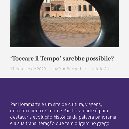
‘Toccare il Tempo’ sarebbe possibile?
17 de julho de 2020
by
Mari Weigert
Tutte le Arti
Pan-Horamarte - Porque vida é arte. Porque viajamos nessa poética
Porque vida é arte! Porque viajamos nessa poética
PanHoramarte é um site de cultura, viagens,
entretenimento. O nome Pan-horamarte é para
destacar a evolução histórica da palavra panorama
e a sua transliteração que tem origem no grego.