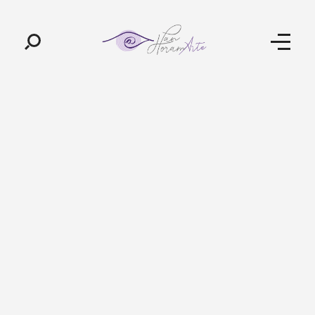
Pan-Horamarte - Porque vida é arte. Porque viajamos nessa poética
Porque vida é arte! Porque viajamos nessa poética