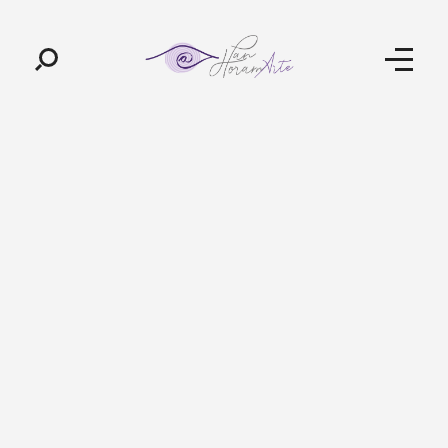
Pan-Horamarte - Porque vida é arte. Porque viajamos nessa poética
Porque vida é arte! Porque viajamos nessa poética