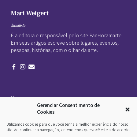
Mari Weigert
Jornalista
É a editora e responsável pelo site PanHoramarte.
Em seus artigos escreve sobre lugares, eventos,
pessoas, histórias, com o olhar da arte.
Home
Literatura
Gerenciar Consentimento de
Viagens
Legado
Cookies
Blá-blá
Arte
Utilizamos cookies para que você tenha a melhor experiência do nosso
Quem somos
O que é arte
site. Ao continuar a navegação, entendemos que você esteja de acordo.
DesignSocial