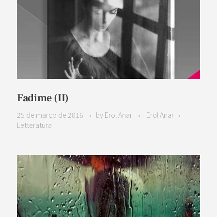
Fadime (II)
25 de março de 2016
by
Erol Anar
Erol Anar
Letteratura