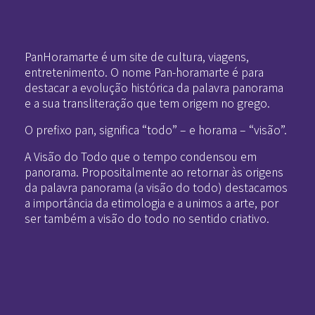
Pan-Horamarte - Porque vida é arte. Porque viajamos nessa poética
Porque vida é arte! Porque viajamos nessa poética
PanHoramarte é um site de cultura, viagens,
entretenimento. O nome Pan-horamarte é para
destacar a evolução histórica da palavra panorama
e a sua transliteração que tem origem no grego.
O prefixo pan, significa “todo” – e horama – “visão”.
A Visão do Todo que o tempo condensou em
panorama. Propositalmente ao retornar às origens
da palavra panorama (a visão do todo) destacamos
a importância da etimologia e a unimos a arte, por
ser também a visão do todo no sentido criativo.