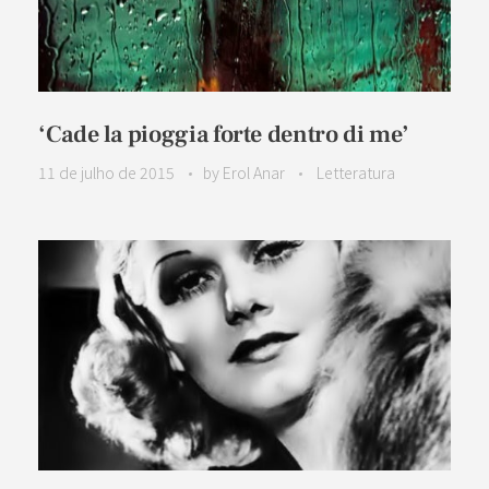
‘Cade la pioggia forte dentro di me’
11 de julho de 2015
by
Erol Anar
Letteratura