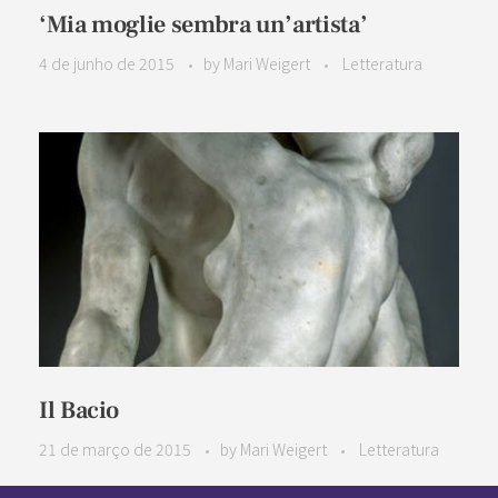
‘Mia moglie sembra un’artista’
4 de junho de 2015
by
Mari Weigert
Letteratura
Il Bacio
21 de março de 2015
by
Mari Weigert
Letteratura