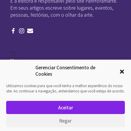
É a editora e responsável pelo site PanHoramarte.
Em seus artigos escreve sobre lugares, eventos,
pessoas, histórias, com o olhar da arte.
Home
Literatura
Gerenciar Consentimento de
Viagens
Legado
Cookies
Blá-blá
Arte
Utilizamos cookies para que você tenha a melhor experiência do nosso
Quem somos
O que é arte
site. Ao continuar a navegação, entendemos que você esteja de acordo.
DesignSocial
InternetArt
Aceitar
Política de Privacidade
© 2026 Pan-Horamarte - Porque vida é arte. Porque
Negar
viajamos nessa poética. Todos os direitos reservados