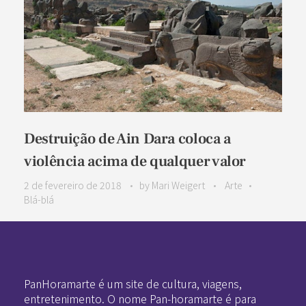
Destruição de Ain Dara coloca a
violência acima de qualquer valor
2 de fevereiro de 2018
by
Mari Weigert
Arte
Blá-blá
Pan-Horamarte - Porque vida é arte. Porque viajamos nessa poética
Porque vida é arte! Porque viajamos nessa poética
PanHoramarte é um site de cultura, viagens,
entretenimento. O nome Pan-horamarte é para