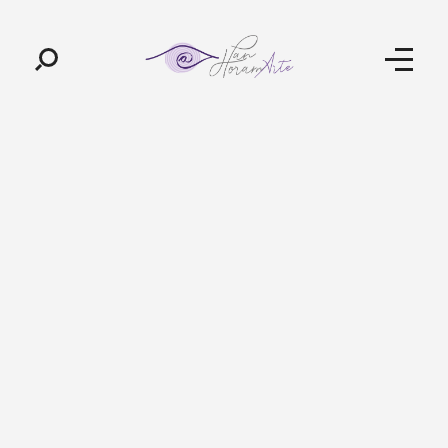
Pan-Horamarte - Porque vida é arte. Porque viajamos nessa poética
Porque vida é arte! Porque viajamos nessa poética