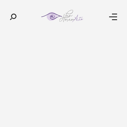
Pan-Horamarte - Porque vida é arte. Porque viajamos nessa poética
Porque vida é arte! Porque viajamos nessa poética