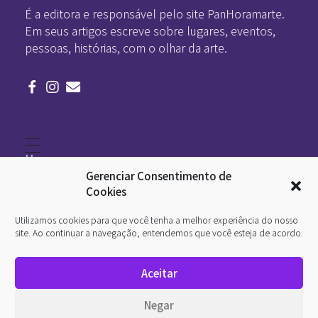
É a editora e responsável pelo site PanHoramarte.
Em seus artigos escreve sobre lugares, eventos,
pessoas, histórias, com o olhar da arte.
Home
Literatura
Gerenciar Consentimento de
Viagens
Legado
Cookies
Blá-blá
Arte
Utilizamos cookies para que você tenha a melhor experiência do nosso
Quem somos
O que é arte
site. Ao continuar a navegação, entendemos que você esteja de acordo.
DesignSocial
InternetArt
Aceitar
Política de Privacidade
© 2026 Pan-Horamarte - Porque vida é arte. Porque
Negar
viajamos nessa poética. Todos os direitos reservados