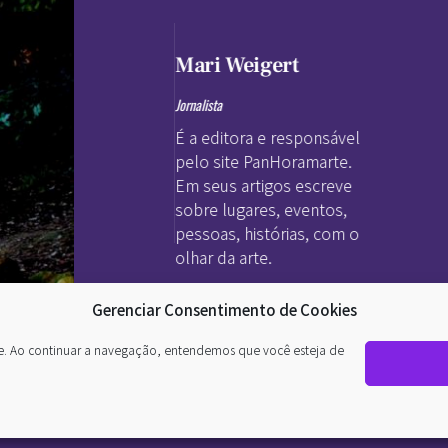
Mari Weigert
Jornalista
É a editora e responsável
pelo site PanHoramarte.
Em seus artigos escreve
sobre lugares, eventos,
pessoas, histórias, com o
olhar da arte.
Gerenciar Consentimento de Cookies
te. Ao continuar a navegação, entendemos que você esteja de
nto. O
a da
a poética. Todos os direitos reservados
 no grego.