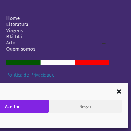
Home
Literatura
Viagens
Legado
Blá-blá
Arte
Quem somos
O que é arte
DesignSocial
InternetArt
Política de Privacidade
Aceitar
Negar