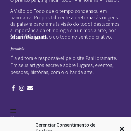
A Visão do Todo que o tempo condensou em
panorama. Propositalmente ao retornar às origens
da palavra panorama (a visão do todo) destacamos
a importância da etimologia e a unimos a arte, por
Mari Weigert
ser também a visão do todo no sentido criativo.
Jornalista
É a editora e responsável pelo site PanHoramarte.
Em seus artigos escreve sobre lugares, eventos,
pessoas, histórias, com o olhar da arte.
Home
Literatura
Gerenciar Consentimento de
Viagens
Legado