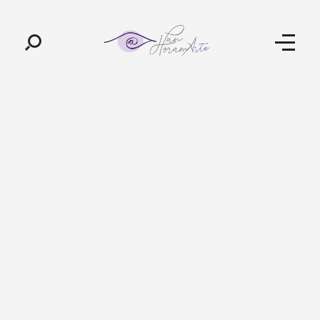
Pan-Horamarte - Porque vida é arte. Porque viajamos nessa poética
Porque vida é arte! Porque viajamos nessa poética