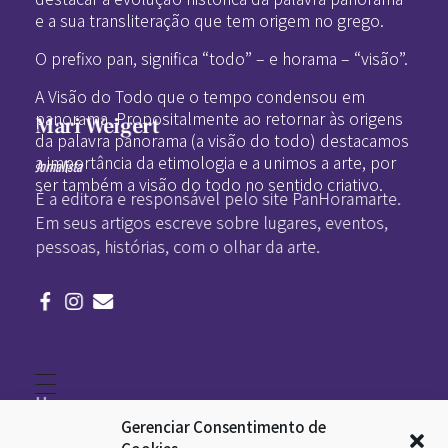
e a sua transliteração que tem origem no grego.
O prefixo pan, significa “todo” – e horama – “visão”.
A Visão do Todo que o tempo condensou em
panorama. Propositalmente ao retornar às origens
Mari Weigert
da palavra panorama (a visão do todo) destacamos
a importância da etimologia e a unimos a arte, por
Jornalista
ser também a visão do todo no sentido criativo.
É a editora e responsável pelo site PanHoramarte.
Em seus artigos escreve sobre lugares, eventos,
pessoas, histórias, com o olhar da arte.
Home
Literatura
Gerenciar Consentimento de
Viagens
Legado