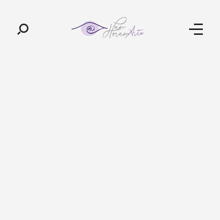
Pan-Horamarte - Porque vida é arte. Porque viajamos nessa poética
Porque vida é arte! Porque viajamos nessa poética