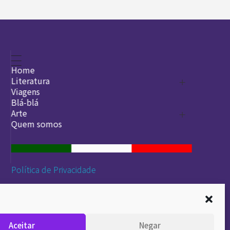
Home
Literatura
Viagens
Legado
Blá-blá
Arte
Quem somos
O que é arte
DesignSocial
InternetArt
Política de Privacidade
Aceitar
Negar