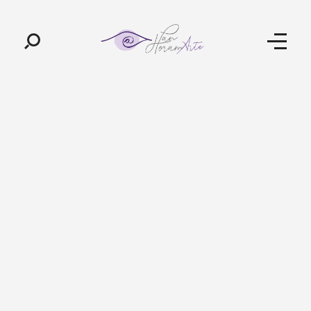
Pan-Horamarte - Porque vida é arte. Porque viajamos nessa poética
Porque vida é arte! Porque viajamos nessa poética