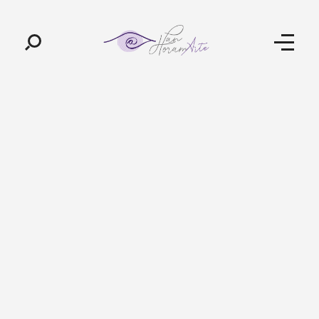
Pan-Horamarte - Porque vida é arte. Porque viajamos nessa poética
Porque vida é arte! Porque viajamos nessa poética