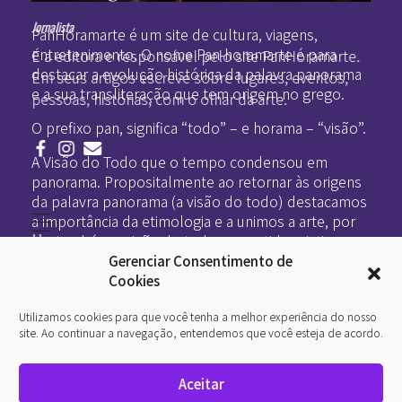
Pan-Horamarte - Porque vida é arte. Porque viajamos nessa poética
Porque vida é arte! Porque viajamos nessa poética
Jornalista
PanHoramarte é um site de cultura, viagens,
entretenimento. O nome Pan-horamarte é para
É a editora e responsável pelo site PanHoramarte.
destacar a evolução histórica da palavra panorama
Em seus artigos escreve sobre lugares, eventos,
e a sua transliteração que tem origem no grego.
pessoas, histórias, com o olhar da arte.
O prefixo pan, significa “todo” – e horama – “visão”.
A Visão do Todo que o tempo condensou em
panorama. Propositalmente ao retornar às origens
da palavra panorama (a visão do todo) destacamos
a importância da etimologia e a unimos a arte, por
Home
ser também a visão do todo no sentido criativo.
Literatura
Gerenciar Consentimento de
Viagens
Legado
Cookies
Blá-blá
Arte
Utilizamos cookies para que você tenha a melhor experiência do nosso
Quem somos
O que é arte
site. Ao continuar a navegação, entendemos que você esteja de acordo.
DesignSocial
InternetArt
Aceitar