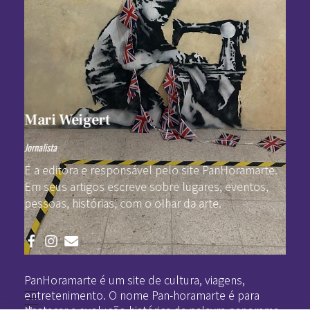
Mari Weigert
Jornalista
É a editora e responsável pelo site PanHoramarte.
Em seus artigos escreve sobre lugares, eventos,
pessoas, histórias, com o olhar da arte.
Pan-Horamarte - Porque vida é arte. Porque viajamos nessa poética
Porque vida é arte! Porque viajamos nessa poética
PanHoramarte é um site de cultura, viagens,
entretenimento. O nome Pan-horamarte é para