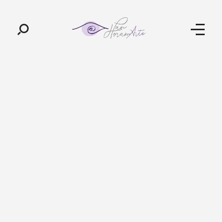
Pan-Horamarte - Porque vida é arte. Porque viajamos nessa poética
Porque vida é arte! Porque viajamos nessa poética