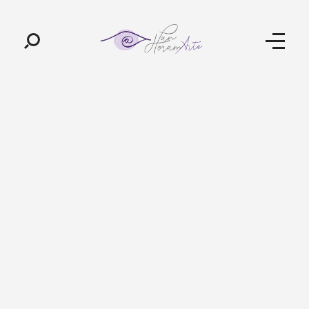
Pan-Horamarte - Porque vida é arte. Porque viajamos nessa poética
Porque vida é arte! Porque viajamos nessa poética