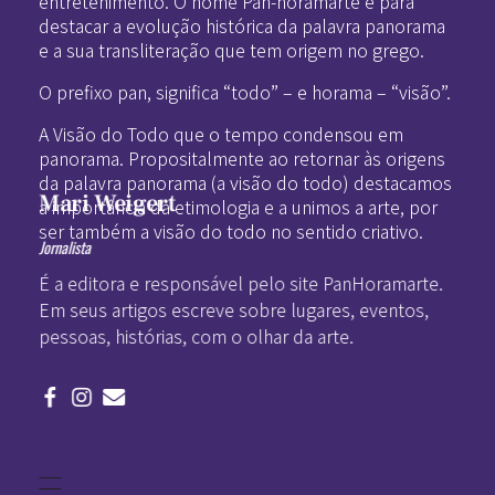
entretenimento. O nome Pan-horamarte é para
destacar a evolução histórica da palavra panorama
e a sua transliteração que tem origem no grego.
O prefixo pan, significa “todo” – e horama – “visão”.
A Visão do Todo que o tempo condensou em
panorama. Propositalmente ao retornar às origens
da palavra panorama (a visão do todo) destacamos
Mari Weigert
a importância da etimologia e a unimos a arte, por
ser também a visão do todo no sentido criativo.
Jornalista
É a editora e responsável pelo site PanHoramarte.
Em seus artigos escreve sobre lugares, eventos,
pessoas, histórias, com o olhar da arte.