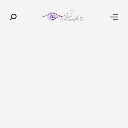
Pan-Horamarte - Porque vida é arte. Porque viajamos nessa poética
Porque vida é arte! Porque viajamos nessa poética