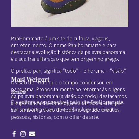
Pan-Horamarte - Porque vida é arte. Porque viajamos nessa poética
Porque vida é arte! Porque viajamos nessa poética
PanHoramarte é um site de cultura, viagens,
entretenimento. O nome Pan-horamarte é para
destacar a evolução histórica da palavra panorama
e a sua transliteração que tem origem no grego.
O prefixo pan, significa “todo” – e horama – “visão”.
Mari Weigert
A Visão do Todo que o tempo condensou em
panorama. Propositalmente ao retornar às origens
Jornalista
da palavra panorama (a visão do todo) destacamos
É a editora e responsável pelo site PanHoramarte.
a importância da etimologia e a unimos a arte, por
Em seus artigos escreve sobre lugares, eventos,
ser também a visão do todo no sentido criativo.
pessoas, histórias, com o olhar da arte.