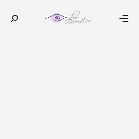
Pan-Horamarte - Porque vida é arte. Porque viajamos nessa poética
Porque vida é arte! Porque viajamos nessa poética