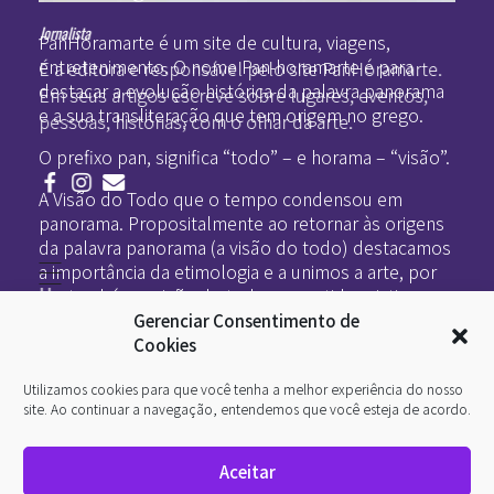
Pan-Horamarte - Porque vida é arte. Porque viajamos nessa poética
Porque vida é arte! Porque viajamos nessa poética
Jornalista
PanHoramarte é um site de cultura, viagens,
entretenimento. O nome Pan-horamarte é para
É a editora e responsável pelo site PanHoramarte.
destacar a evolução histórica da palavra panorama
Em seus artigos escreve sobre lugares, eventos,
e a sua transliteração que tem origem no grego.
pessoas, histórias, com o olhar da arte.
O prefixo pan, significa “todo” – e horama – “visão”.
A Visão do Todo que o tempo condensou em
panorama. Propositalmente ao retornar às origens
da palavra panorama (a visão do todo) destacamos
a importância da etimologia e a unimos a arte, por
Home
ser também a visão do todo no sentido criativo.
Literatura
Gerenciar Consentimento de
Viagens
Legado
Cookies
Blá-blá
Arte
Utilizamos cookies para que você tenha a melhor experiência do nosso
Quem somos
O que é arte
site. Ao continuar a navegação, entendemos que você esteja de acordo.
DesignSocial
InternetArt
Aceitar