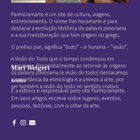
Pan-Horamarte - Porque vida é arte. Porque viajamos nessa poética
Porque vida é arte! Porque viajamos nessa poética
PanHoramarte é um site de cultura, viagens,
entretenimento. O nome Pan-horamarte é para
destacar a evolução histórica da palavra panorama
e a sua transliteração que tem origem no grego.
O prefixo pan, significa “todo” – e horama – “visão”.
A Visão do Todo que o tempo condensou em
panorama. Propositalmente ao retornar às origens
Mari Weigert
da palavra panorama (a visão do todo) destacamos
a importância da etimologia e a unimos a arte, por
Jornalista
ser também a visão do todo no sentido criativo.
É a editora e responsável pelo site PanHoramarte.
Em seus artigos escreve sobre lugares, eventos,
pessoas, histórias, com o olhar da arte.