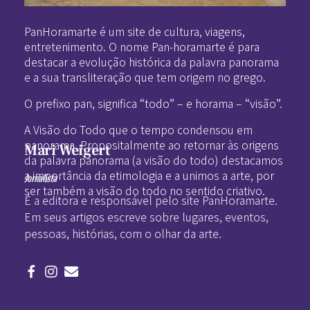
Pan-Horamarte - Porque vida é arte. Porque viajamos nessa poética
Porque vida é arte! Porque viajamos nessa poética
PanHoramarte é um site de cultura, viagens,
entretenimento. O nome Pan-horamarte é para
destacar a evolução histórica da palavra panorama
e a sua transliteração que tem origem no grego.
O prefixo pan, significa “todo” – e horama – “visão”.
A Visão do Todo que o tempo condensou em
panorama. Propositalmente ao retornar às origens
Mari Weigert
da palavra panorama (a visão do todo) destacamos
a importância da etimologia e a unimos a arte, por
Jornalista
ser também a visão do todo no sentido criativo.
É a editora e responsável pelo site PanHoramarte.
Em seus artigos escreve sobre lugares, eventos,
pessoas, histórias, com o olhar da arte.