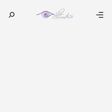
Pan-Horamarte - Porque vida é arte. Porque viajamos nessa poética
Porque vida é arte! Porque viajamos nessa poética