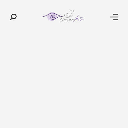
Pan-Horamarte - Porque vida é arte. Porque viajamos nessa poética
Porque vida é arte! Porque viajamos nessa poética