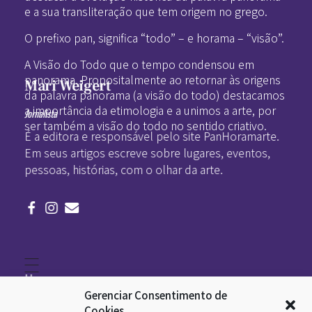
e a sua transliteração que tem origem no grego.
O prefixo pan, significa “todo” – e horama – “visão”.
A Visão do Todo que o tempo condensou em
panorama. Propositalmente ao retornar às origens
Mari Weigert
da palavra panorama (a visão do todo) destacamos
a importância da etimologia e a unimos a arte, por
Jornalista
ser também a visão do todo no sentido criativo.
É a editora e responsável pelo site PanHoramarte.
Em seus artigos escreve sobre lugares, eventos,
pessoas, histórias, com o olhar da arte.
Home
Literatura
Gerenciar Consentimento de
Viagens
Legado
Cookies