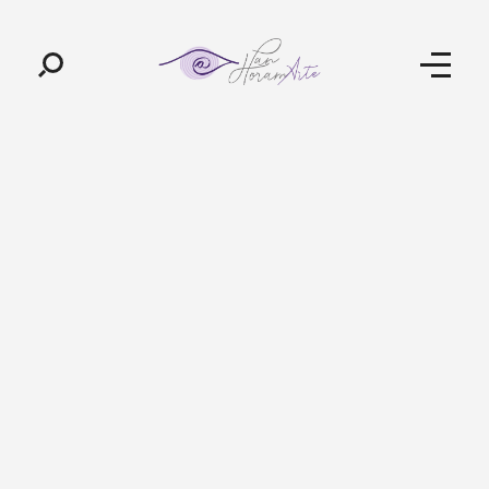
Pan-Horamarte - Porque vida é arte. Porque viajamos nessa poética
Porque vida é arte! Porque viajamos nessa poética