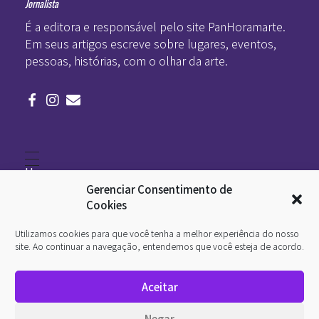
Jornalista
É a editora e responsável pelo site PanHoramarte.
Em seus artigos escreve sobre lugares, eventos,
pessoas, histórias, com o olhar da arte.
Home
Literatura
Gerenciar Consentimento de
Viagens
Legado
Cookies
Blá-blá
Arte
Utilizamos cookies para que você tenha a melhor experiência do nosso
Quem somos
O que é arte
site. Ao continuar a navegação, entendemos que você esteja de acordo.
DesignSocial
InternetArt
Aceitar
Política de Privacidade
© 2026 Pan-Horamarte - Porque vida é arte. Porque
Negar