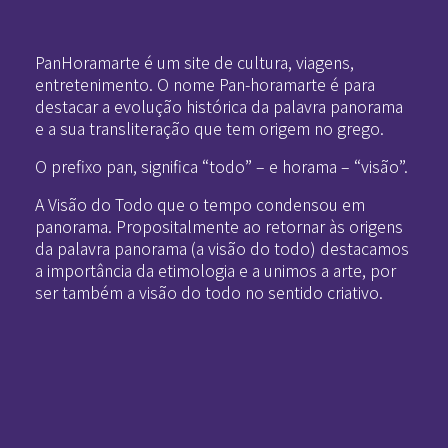
Pan-Horamarte - Porque vida é arte. Porque viajamos nessa poética
Porque vida é arte! Porque viajamos nessa poética
PanHoramarte é um site de cultura, viagens,
entretenimento. O nome Pan-horamarte é para
destacar a evolução histórica da palavra panorama
e a sua transliteração que tem origem no grego.
O prefixo pan, significa “todo” – e horama – “visão”.
A Visão do Todo que o tempo condensou em
panorama. Propositalmente ao retornar às origens
da palavra panorama (a visão do todo) destacamos
a importância da etimologia e a unimos a arte, por
ser também a visão do todo no sentido criativo.