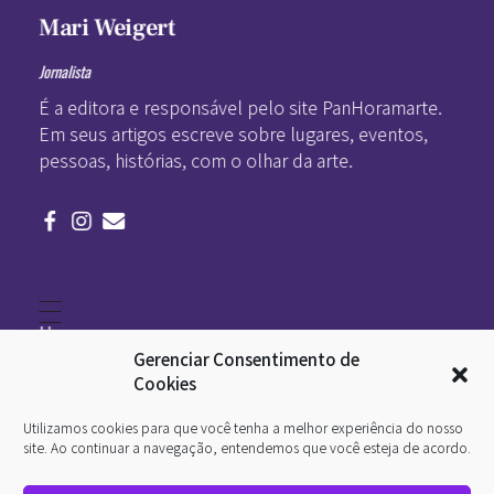
Mari Weigert
Jornalista
É a editora e responsável pelo site PanHoramarte.
Em seus artigos escreve sobre lugares, eventos,
pessoas, histórias, com o olhar da arte.
Home
Literatura
Gerenciar Consentimento de
Viagens
Legado
Cookies
Blá-blá
Arte
Utilizamos cookies para que você tenha a melhor experiência do nosso
Quem somos
O que é arte
site. Ao continuar a navegação, entendemos que você esteja de acordo.
DesignSocial
InternetArt