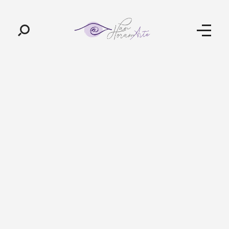
Pan-Horamarte - Porque vida é arte. Porque viajamos nessa poética
Porque vida é arte! Porque viajamos nessa poética