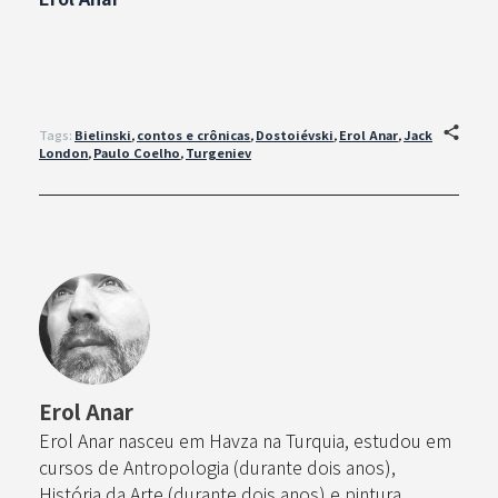
Tags:
Bielinski
,
contos e crônicas
,
Dostoiévski
,
Erol Anar
,
Jack
London
,
Paulo Coelho
,
Turgeniev
Erol Anar
Erol Anar nasceu em Havza na Turquia, estudou em
cursos de Antropologia (durante dois anos),
História da Arte (durante dois anos) e pintura