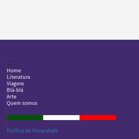
Home
Literatura
Viagens
Legado
Blá-blá
Arte
Quem somos
O que é arte
DesignSocial
InternetArt
Política de Privacidade