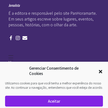
Jornalista
É a editora e responsável pelo site PanHoramarte.
Em seus artigos escreve sobre lugares, eventos,
pessoas, histórias, com o olhar da arte.
Home
Literatura
Gerenciar Consentimento de
Viagens
Legado
Cookies
Blá-blá
Arte
Utilizamos cookies para que você tenha a melhor experiência do nosso
Quem somos
O que é arte
site. Ao continuar a navegação, entendemos que você esteja de acordo.
DesignSocial
InternetArt
Aceitar