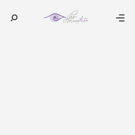
Pan-Horamarte - Porque vida é arte. Porque viajamos nessa poética
Porque vida é arte! Porque viajamos nessa poética