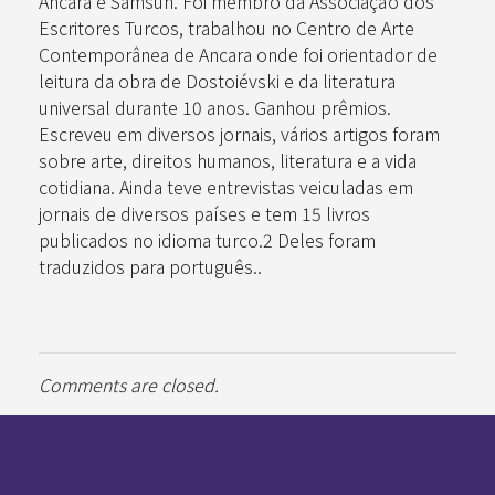
Ancara e Samsun. Foi membro da Associação dos
Escritores Turcos, trabalhou no Centro de Arte
Contemporânea de Ancara onde foi orientador de
leitura da obra de Dostoiévski e da literatura
universal durante 10 anos. Ganhou prêmios.
Escreveu em diversos jornais, vários artigos foram
sobre arte, direitos humanos, literatura e a vida
cotidiana. Ainda teve entrevistas veiculadas em
jornais de diversos países e tem 15 livros
publicados no idioma turco.2 Deles foram
traduzidos para português..
Comments are closed.
Pan-Horamarte - Porque vida é arte. Porque viajamos nessa poética
Porque vida é arte! Porque viajamos nessa poética