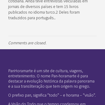
cotidiana. Ainda teve entrevistas veiculadas em
jornais de diversos países e tem 15 livros
publicados no idioma turco.2 Deles foram
traduzidos para português..
Comments are closed.
Pan-Horamarte - Porque vida é arte. Porque viajamos nessa poética
Porque vida é arte! Porque viajamos nessa poética
PanHoramarte é um site de cultura, viagens,
entretenimento. O nome Pan-horamarte é para
destacar a evolução histórica da palavra panorama
e a sua transliteração que tem origem no grego.
O prefixo pan, significa “todo” – e horama – “visão”.
A Visão do Todo que o tempo condensou em