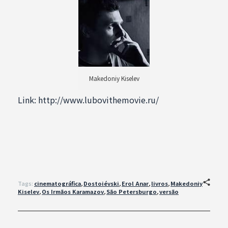
Makedoniy Kiselev
Link: http://www.lubovithemovie.ru/
Tags:
cinematográfica
,
Dostoiévski
,
Erol Anar
,
livros
,
Makedoniy
Kiselev
,
Os Irmãos Karamazov
,
São Petersburgo
,
versão