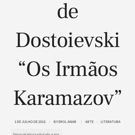
de
Dostoievski
“Os Irmãos
Karamazov”
1 DE JULHO DE 2016
BY
EROL ANAR
ARTE
LITERATURA