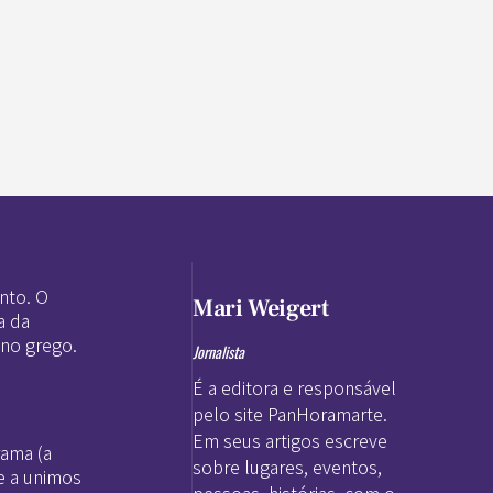
nto. O
Mari Weigert
a da
 no grego.
Jornalista
É a editora e responsável
pelo site PanHoramarte.
Em seus artigos escreve
rama (a
sobre lugares, eventos,
e a unimos
pessoas, histórias, com o