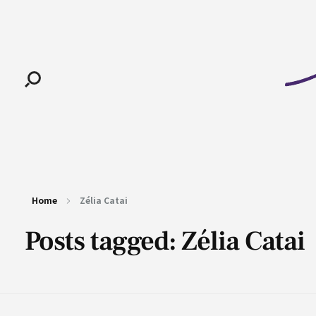
Pan-Horamarte - Porque vida é arte. Porque viajamos nessa poética
Porque vida é arte! Porque viajamos nessa poética
Home
Zélia Catai
Posts tagged: Zélia Catai