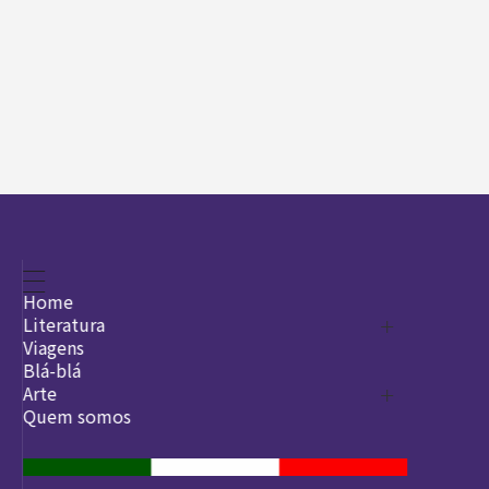
Home
Literatura
Viagens
Legado
Blá-blá
Arte
Quem somos
O que é arte
DesignSocial
InternetArt