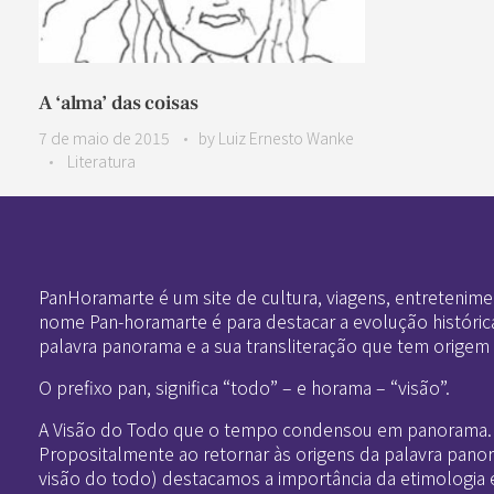
A ‘alma’ das coisas
7 de maio de 2015
by
Luiz Ernesto Wanke
Literatura
Pan-Horamarte - Porque vida é arte. Porque viajamos nessa poética
Porque vida é arte! Porque viajamos nessa poética
PanHoramarte é um site de cultura, viagens, entretenime
nome Pan-horamarte é para destacar a evolução históric
palavra panorama e a sua transliteração que tem origem
O prefixo pan, significa “todo” – e horama – “visão”.
A Visão do Todo que o tempo condensou em panorama.
Propositalmente ao retornar às origens da palavra pano
visão do todo) destacamos a importância da etimologia 