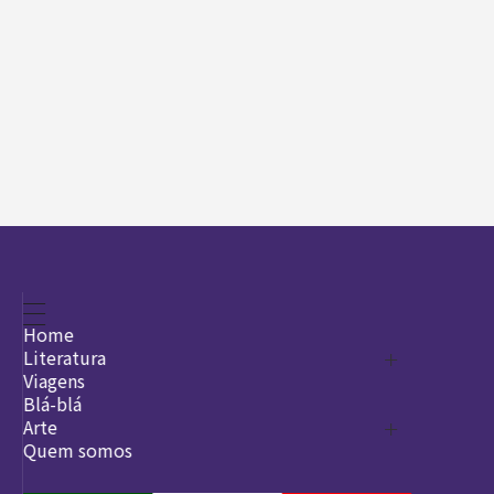
Home
Literatura
Viagens
Legado
Blá-blá
Arte
Quem somos
O que é arte
DesignSocial
InternetArt