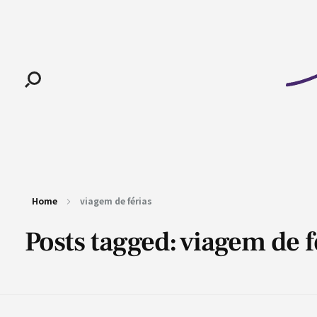
Pan-Horamarte - Porque vida é arte. Porque viajamos nessa poética
Porque vida é arte! Porque viajamos nessa poética
Home
viagem de férias
Posts tagged: viagem de f