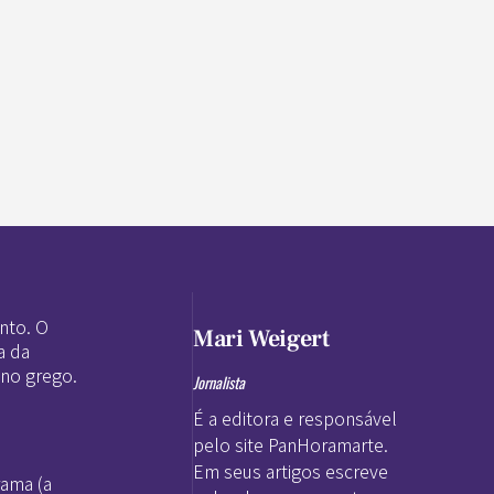
nto. O
Mari Weigert
a da
 no grego.
Jornalista
É a editora e responsável
pelo site PanHoramarte.
Em seus artigos escreve
rama (a