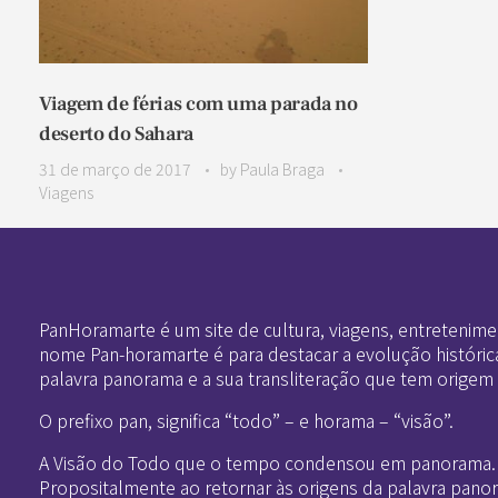
Viagem de férias com uma parada no
deserto do Sahara
31 de março de 2017
by
Paula Braga
Viagens
Pan-Horamarte - Porque vida é arte. Porque viajamos nessa poética
Porque vida é arte! Porque viajamos nessa poética
PanHoramarte é um site de cultura, viagens, entretenime
nome Pan-horamarte é para destacar a evolução históric
palavra panorama e a sua transliteração que tem origem
O prefixo pan, significa “todo” – e horama – “visão”.
A Visão do Todo que o tempo condensou em panorama.
Propositalmente ao retornar às origens da palavra pano