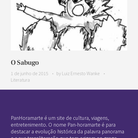
O Sabugo
1 de junho de 2015
by
Luiz Ernesto Wanke
Literatura
Pan-Horamarte - Porque vida é arte. Porque viajamos nessa poética
Porque vida é arte! Porque viajamos nessa poética
PanHoramarte é um site de cultura, viagens,
entretenimento. O nome Pan-horamarte é para
destacar a evolução histórica da palavra panorama
e a sua transliteração que tem origem no grego.