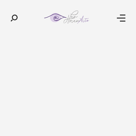
Pan-Horamarte - Porque vida é arte. Porque viajamos nessa poética
Porque vida é arte! Porque viajamos nessa poética