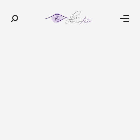
Pan-Horamarte - Porque vida é arte. Porque viajamos nessa poética
Porque vida é arte! Porque viajamos nessa poética