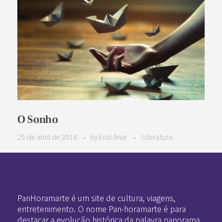
O Sonho
25 de abril de 2018
by
Erol Anar
Literatura
Pan-Horamarte - Porque vida é arte. Porque viajamos nessa poética
Porque vida é arte! Porque viajamos nessa poética
PanHoramarte é um site de cultura, viagens,
entretenimento. O nome Pan-horamarte é para
destacar a evolução histórica da palavra panorama