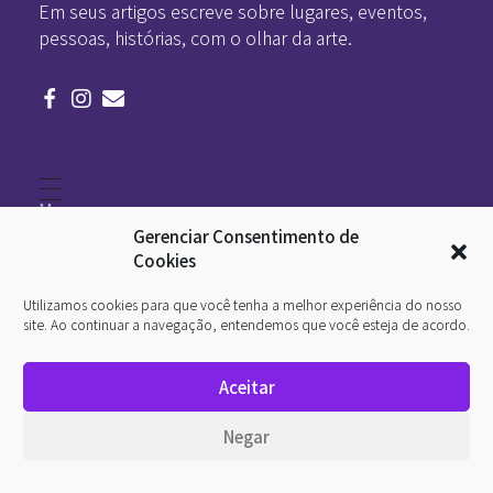
Em seus artigos escreve sobre lugares, eventos,
pessoas, histórias, com o olhar da arte.
Home
Literatura
Gerenciar Consentimento de
Viagens
Legado
Cookies
Blá-blá
Arte
Utilizamos cookies para que você tenha a melhor experiência do nosso
Quem somos
O que é arte
site. Ao continuar a navegação, entendemos que você esteja de acordo.
DesignSocial
InternetArt
Aceitar
Política de Privacidade
© 2026 Pan-Horamarte - Porque vida é arte. Porque
Negar
viajamos nessa poética. Todos os direitos reservados