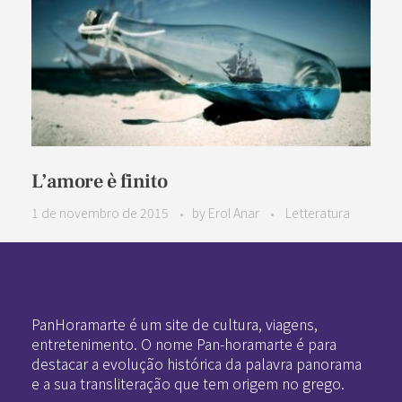
L’amore è finito
1 de novembro de 2015
by
Erol Anar
Letteratura
Pan-Horamarte - Porque vida é arte. Porque viajamos nessa poética
Porque vida é arte! Porque viajamos nessa poética
PanHoramarte é um site de cultura, viagens,
entretenimento. O nome Pan-horamarte é para
destacar a evolução histórica da palavra panorama
e a sua transliteração que tem origem no grego.