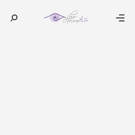
Pan-Horamarte - Porque vida é arte. Porque viajamos nessa poética
Porque vida é arte! Porque viajamos nessa poética