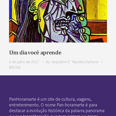
Um dia você aprende
6 de julho de 2017
by
Jaqueline D`Hipolito Dartora
Blá-blá
Pan-Horamarte - Porque vida é arte. Porque viajamos nessa poética
Porque vida é arte! Porque viajamos nessa poética
PanHoramarte é um site de cultura, viagens,
entretenimento. O nome Pan-horamarte é para
destacar a evolução histórica da palavra panorama
e a sua transliteração que tem origem no grego.