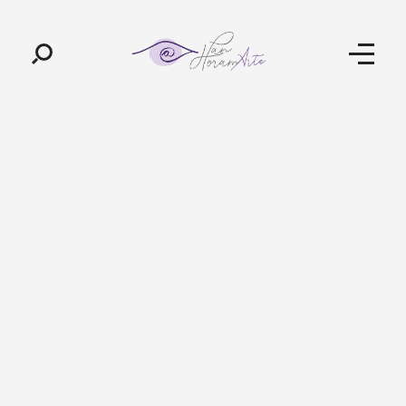
Pan-Horamarte - Porque vida é arte. Porque viajamos nessa poética
Porque vida é arte! Porque viajamos nessa poética