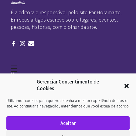
Jornalista
É a editora e responsável pelo site PanHoramarte.
Em seus artigos escreve sobre lugares, eventos,
pessoas, histórias, com o olhar da arte.
Home
Literatura
Gerenciar Consentimento de
Viagens
Legado
Cookies
Blá-blá
Arte
Utilizamos cookies para que você tenha a melhor experiência do nosso
Quem somos
O que é arte
site. Ao continuar a navegação, entendemos que você esteja de acordo.
DesignSocial
InternetArt
Aceitar
Política de Privacidade
© 2026 Pan-Horamarte - Porque vida é arte. Porque