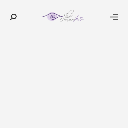
Pan-Horamarte - Porque vida é arte. Porque viajamos nessa poética
Porque vida é arte! Porque viajamos nessa poética